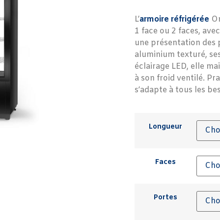
L’
armoire réfrigérée
Om
1 face ou 2 faces, ave
une présentation des p
aluminium texturé, se
éclairage LED, elle ma
à son froid ventilé. P
s’adapte à tous les be
Longueur
Faces
Portes