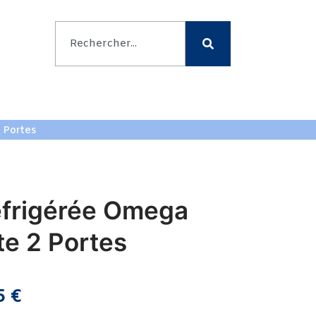
FRIGO BOISSONS
DEVIS PERSONNALISÉ
 Portes
éfrigérée Omega
te 2 Portes
5
€