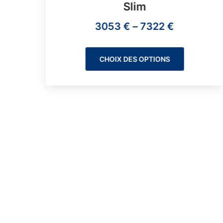
Slim
os
3053
€
–
7322
€
CHOIX DES OPTIONS