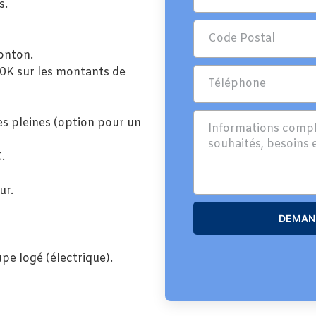
s.
onton.
0K sur les montants de
es pleines (option pour un
.
ur.
DEMAND
pe logé (électrique).