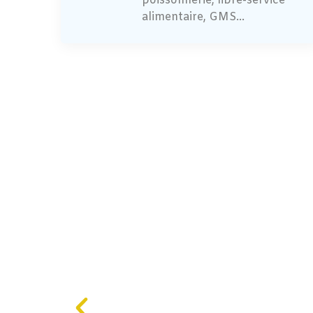
poissonnerie, libre-service
alimentaire, GMS...