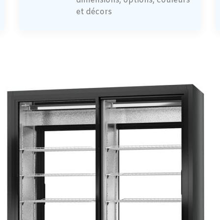
dimensions, options, couleurs
et décors