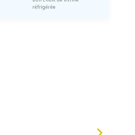
bon choix de vitrine
réfrigérée