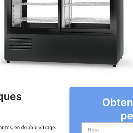
iques
Obten
pe
antes, en double vitrage.