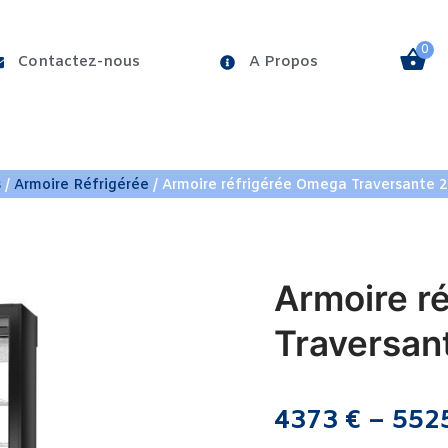
0
Contactez-nous
A Propos
ÉRÉE
VITRINE PATISSERIE
BAC FRIGORIFIQUE
s
/
Armoire Réfrigérée
/ Armoire réfrigérée Omega Traversante 2
Armoire r
Traversan
4373
€
–
552