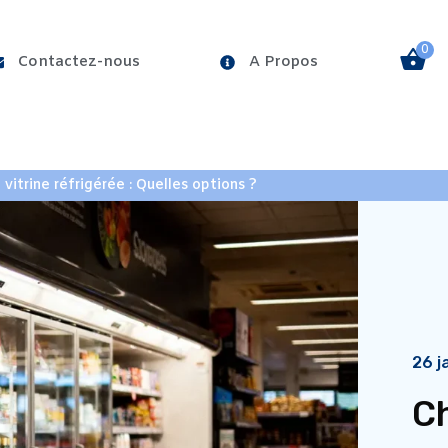
0
Contactez-nous
A Propos
ÉRÉE
VITRINE PATISSERIE
BAC FRIGORIFIQUE
 vitrine réfrigérée : Quelles options ?
26 j
Ch