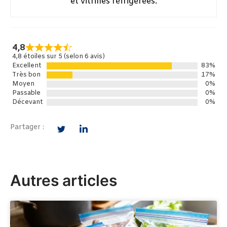
et vitrines réfrigérées.
4,8
4,8 étoiles sur 5 (selon 6 avis)
Excellent
83%
Très bon
17%
Moyen
0%
Passable
0%
Décevant
0%
Partager :
Autres articles