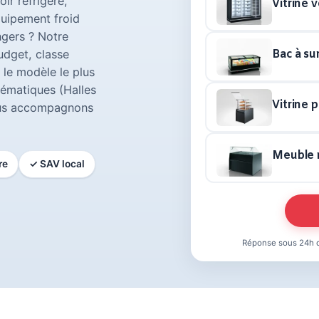
oir réfrigéré,
Vitrine v
quipement froid
ngers ? Notre
udget, classe
Bac à su
 le modèle le plus
lématiques (Halles
Vitrine p
nous accompagnons
Meuble 
re
✓ SAV local
Réponse sous 24h o