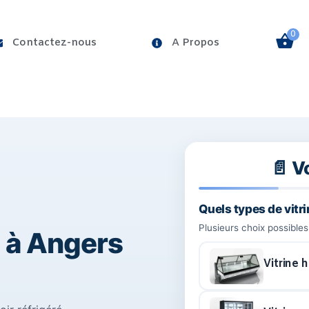
0
Contactez-nous
A Propos
ÉRÉE
VITRINE PATISSERIE
BAC FRIGORIFIQUE
📄 V
Quels types de vitr
Plusieurs choix possibles
e à Angers
Vitrine 