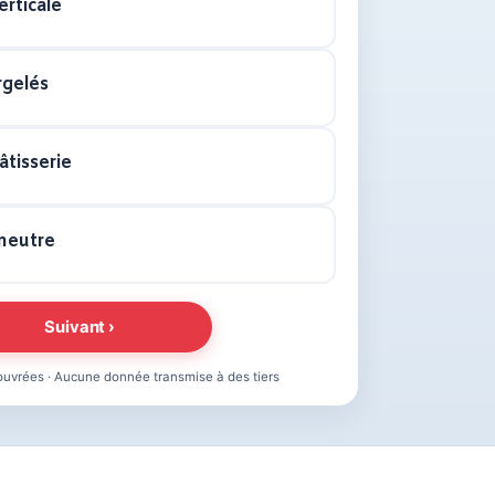
erticale
rgelés
âtisserie
neutre
Suivant ›
uvrées · Aucune donnée transmise à des tiers