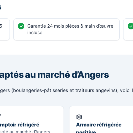
s
5
Garantie 24 mois pièces & main d’œuvre
incluse
daptés au marché d’Angers
ers (boulangeries-pâtisseries et traiteurs angevins), voici 

❄️
mptoir réfrigéré
Armoire réfrigérée
apté au marché d’Angers
positive