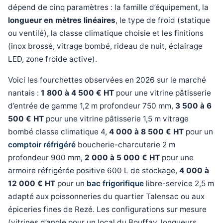
dépend de cinq paramètres : la famille d’équipement, la
longueur en mètres linéaires
, le type de froid (statique
ou ventilé), la classe climatique choisie et les finitions
(inox brossé, vitrage bombé, rideau de nuit, éclairage
LED, zone froide active).
Voici les fourchettes observées en 2026 sur le marché
nantais :
1 800 à 4 500 € HT
pour une vitrine pâtisserie
d’entrée de gamme 1,2 m profondeur 750 mm,
3 500 à 6
500 € HT
pour une vitrine pâtisserie 1,5 m vitrage
bombé classe climatique 4,
4 000 à 8 500 € HT
pour un
comptoir réfrigéré
boucherie-charcuterie 2 m
profondeur 900 mm,
2 000 à 5 000 € HT
pour une
armoire réfrigérée positive 600 L de stockage,
4 000 à
12 000 € HT
pour un
bac frigorifique
libre-service 2,5 m
adapté aux poissonneries du quartier Talensac ou aux
épiceries fines de Rezé. Les configurations sur mesure
(vitrines d’angle pour un local du Bouffay, longueurs