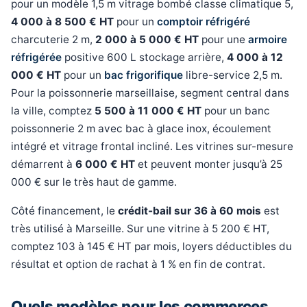
pour un modèle 1,5 m vitrage bombé classe climatique 5,
4 000 à 8 500 € HT
pour un
comptoir réfrigéré
charcuterie 2 m,
2 000 à 5 000 € HT
pour une
armoire
réfrigérée
positive 600 L stockage arrière,
4 000 à 12
000 € HT
pour un
bac frigorifique
libre-service 2,5 m.
Pour la poissonnerie marseillaise, segment central dans
la ville, comptez
5 500 à 11 000 € HT
pour un banc
poissonnerie 2 m avec bac à glace inox, écoulement
intégré et vitrage frontal incliné. Les vitrines sur-mesure
démarrent à
6 000 € HT
et peuvent monter jusqu’à 25
000 € sur le très haut de gamme.
Côté financement, le
crédit-bail sur 36 à 60 mois
est
très utilisé à Marseille. Sur une vitrine à 5 200 € HT,
comptez 103 à 145 € HT par mois, loyers déductibles du
résultat et option de rachat à 1 % en fin de contrat.
Quels modèles pour les commerces