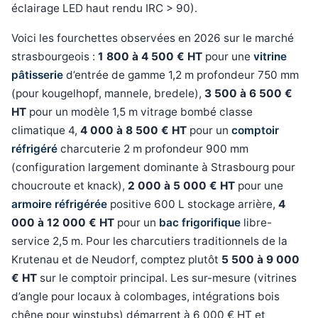
éclairage LED haut rendu IRC > 90).
Voici les fourchettes observées en 2026 sur le marché
strasbourgeois :
1 800 à 4 500 € HT
pour une
vitrine
pâtisserie
d’entrée de gamme 1,2 m profondeur 750 mm
(pour kougelhopf, mannele, bredele),
3 500 à 6 500 €
HT
pour un modèle 1,5 m vitrage bombé classe
climatique 4,
4 000 à 8 500 € HT
pour un
comptoir
réfrigéré
charcuterie 2 m profondeur 900 mm
(configuration largement dominante à Strasbourg pour
choucroute et knack),
2 000 à 5 000 € HT
pour une
armoire réfrigérée
positive 600 L stockage arrière,
4
000 à 12 000 € HT
pour un
bac frigorifique
libre-
service 2,5 m. Pour les charcutiers traditionnels de la
Krutenau et de Neudorf, comptez plutôt
5 500 à 9 000
€ HT
sur le comptoir principal. Les sur-mesure (vitrines
d’angle pour locaux à colombages, intégrations bois
chêne pour winstubs) démarrent à 6 000 € HT et